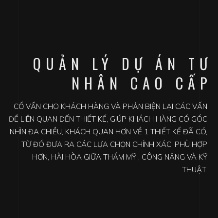
GIÚP KHÁCH HÀNG
CÓ GÓC NHÌN ĐA
CHIỀU
GIÁM SÁT QUÁ TRÌNH THI CÔNG CỦA CÁC NHÀ THẦU,
ĐÔN ĐỐC CÁC NHÀ THẦU ĐẢM BẢO ĐÚNG CHẤT LƯỢNG,
KHỐI LƯỢNG VÀ TIẾN ĐỘ.